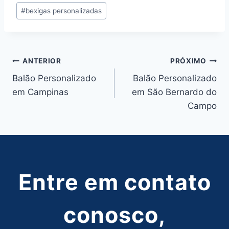
#
bexigas personalizadas
Post:
Navegação
ANTERIOR
PRÓXIMO
Balão Personalizado
Balão Personalizado
de
em Campinas
em São Bernardo do
Post
Campo
Entre em contato
conosco,