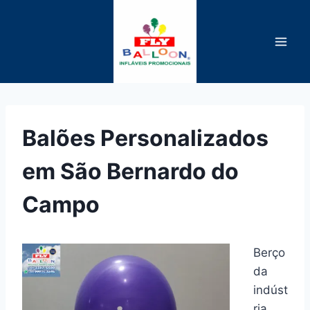
Pular
para
o
Conteúdo
Balões Personalizados
em São Bernardo do
Campo
Berço
da
indúst
ria