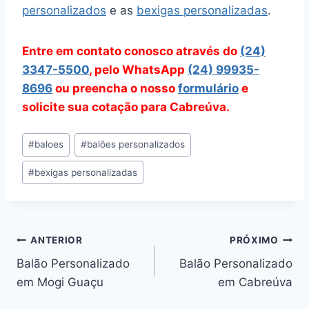
personalizados
e as
bexigas personalizadas
.
Entre em contato conosco através do
(24)
3347-5500
, pelo WhatsApp
(24) 99935-
8696
ou preencha o nosso
formulário
e
solicite sua cotação para Cabreúva.
Tags
#
baloes
#
balões personalizados
do
#
bexigas personalizadas
Post:
Navegação
ANTERIOR
PRÓXIMO
Balão Personalizado
Balão Personalizado
de
em Mogi Guaçu
em Cabreúva
Post