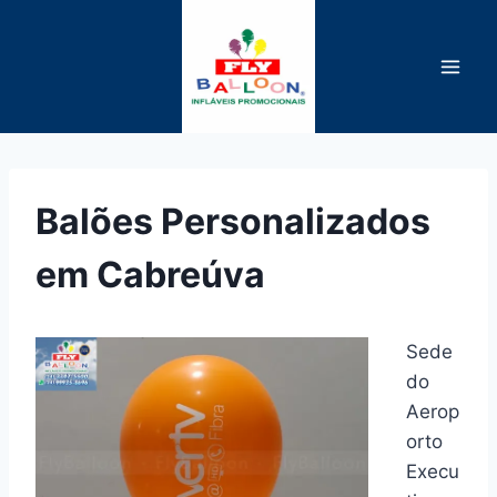
Pular
para
o
Conteúdo
Balões Personalizados
em Cabreúva
Sede
do
Aerop
orto
Execu