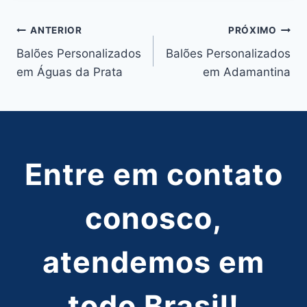
Navegação
ANTERIOR
PRÓXIMO
Balões Personalizados
Balões Personalizados
de
em Águas da Prata
em Adamantina
Post
Entre em contato
conosco,
atendemos em
todo Brasil!