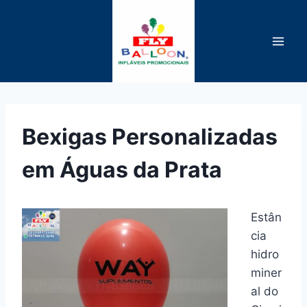
Pular
para
o
Conteúdo
Bexigas Personalizadas
em Águas da Prata
Estân
cia
hidro
miner
al do