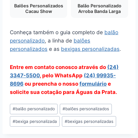
Balões Personalizados
Balão Personalizado
Cacau Show
Arroba Banda Larga
Conheça também o guia completo de
balão
personalizado
, a linha de
balões
personalizados
e as
bexigas personalizadas
.
Entre em contato conosco através do
(24)
3347-5500
, pelo WhatsApp
(24) 99935-
8696
ou preencha o nosso
formulário
e
solicite sua cotação para Águas da Prata.
Tags
#
balão personalizado
#
balões personalizados
do
#
bexiga personalizada
#
bexigas personalizadas
Post: