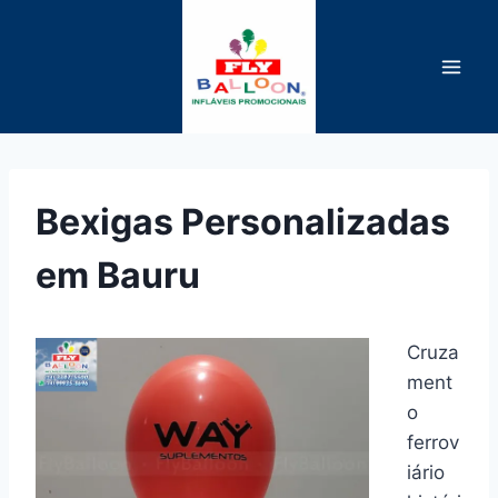
Pular
para
o
Conteúdo
Bexigas Personalizadas
em Bauru
Cruza
ment
o
ferrov
iário