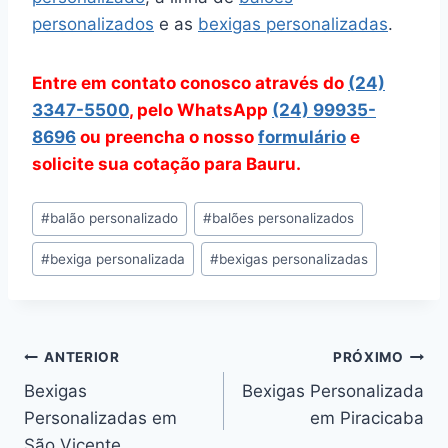
personalizados
e as
bexigas personalizadas
.
Entre em contato conosco através do
(24)
3347-5500
, pelo WhatsApp
(24) 99935-
8696
ou preencha o nosso
formulário
e
solicite sua cotação para Bauru.
Tags
#
balão personalizado
#
balões personalizados
do
#
bexiga personalizada
#
bexigas personalizadas
Post:
Navegação
ANTERIOR
PRÓXIMO
Bexigas
Bexigas Personalizada
de
Personalizadas em
em Piracicaba
Post
São Vicente