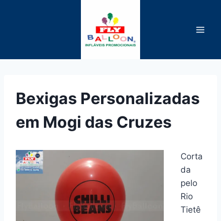
Pular
para
o
Conteúdo
Bexigas Personalizadas
em Mogi das Cruzes
Corta
da
pelo
Rio
Tietê