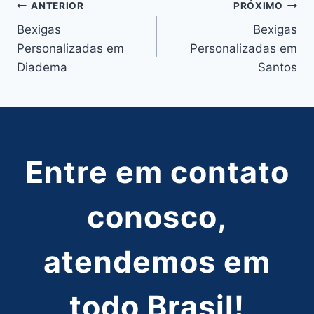
Navegação
ANTERIOR
PRÓXIMO
Bexigas
Bexigas
de
Personalizadas em
Personalizadas em
Post
Diadema
Santos
Entre em contato
conosco,
atendemos em
todo Brasil!