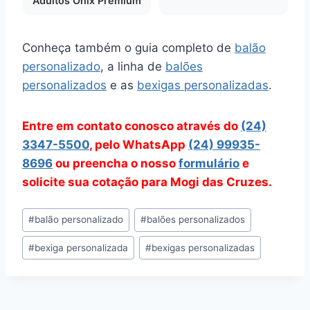
Adultos Onix Premium
Conheça também o guia completo de
balão
personalizado
, a linha de
balões
personalizados
e as
bexigas personalizadas
.
Entre em contato conosco através do
(24)
3347-5500
, pelo WhatsApp
(24) 99935-
8696
ou preencha o nosso
formulário
e
solicite sua cotação para Mogi das Cruzes.
Tags
#
balão personalizado
#
balões personalizados
do
#
bexiga personalizada
#
bexigas personalizadas
Post: