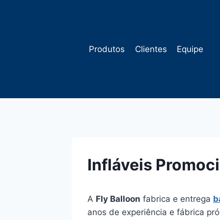
Pular
para
o
Conteúdo
Produtos
Clientes
Equipe
Infláveis Promoci
A
Fly Balloon
fabrica e entrega
b
anos de experiência e fábrica pr