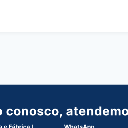
o conosco, atendemos
 e Fábrica I
WhatsApp