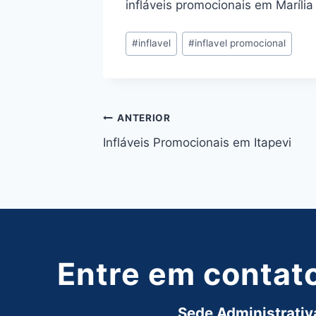
infláveis promocionais em Marília
Tags
#
inflavel
#
inflavel promocional
do
Post:
Navegação
ANTERIOR
Infláveis Promocionais em Itapevi
de
Post
Entre em contat
Sede Administrativa