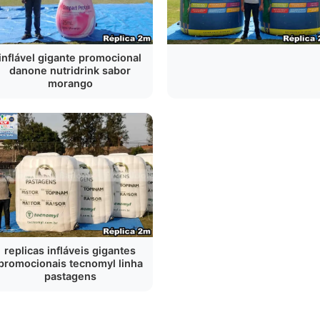
inflável gigante promocional
danone nutridrink sabor
morango
replicas infláveis gigantes
promocionais tecnomyl linha
pastagens