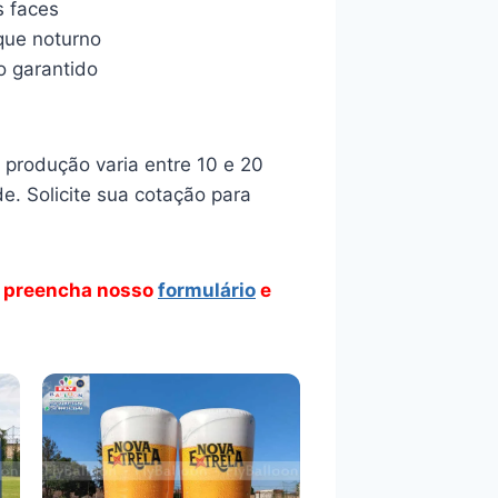
s faces
aque noturno
o garantido
produção varia entre 10 e 20
e. Solicite sua cotação para
 preencha nosso
formulário
e