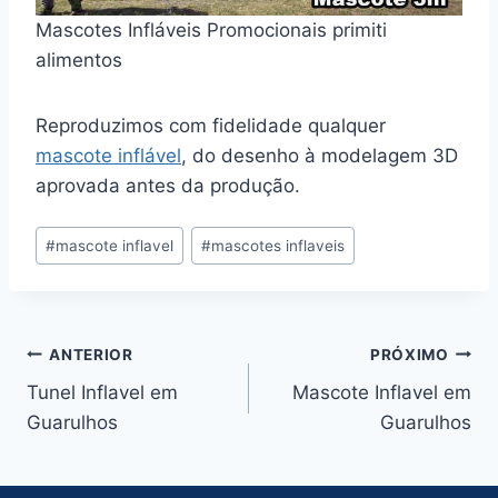
Mascotes Infláveis Promocionais primiti
alimentos
Reproduzimos com fidelidade qualquer
mascote inflável
, do desenho à modelagem 3D
aprovada antes da produção.
Tags
#
mascote inflavel
#
mascotes inflaveis
do
Post:
Navegação
ANTERIOR
PRÓXIMO
Tunel Inflavel em
Mascote Inflavel em
de
Guarulhos
Guarulhos
Post