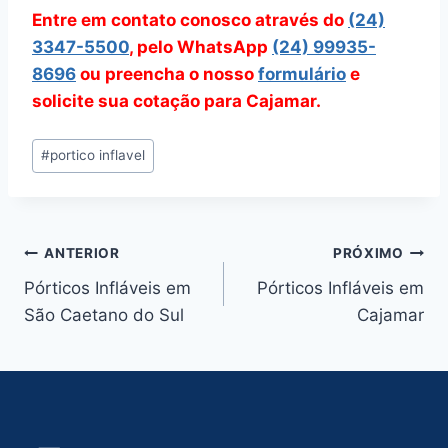
Entre em contato conosco através do
(24)
3347-5500
, pelo WhatsApp
(24) 99935-
8696
ou preencha o nosso
formulário
e
solicite sua cotação para Cajamar.
Tags
#
portico inflavel
do
Post:
Navegação
ANTERIOR
PRÓXIMO
Pórticos Infláveis em
Pórticos Infláveis em
de
São Caetano do Sul
Cajamar
Post