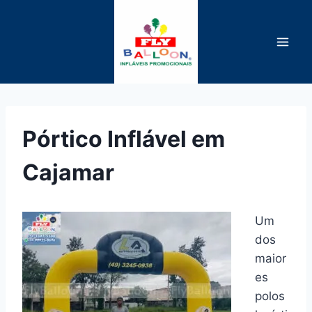
Pular
para
o
Conteúdo
Pórtico Inflável em
Cajamar
Um
dos
maior
es
polos