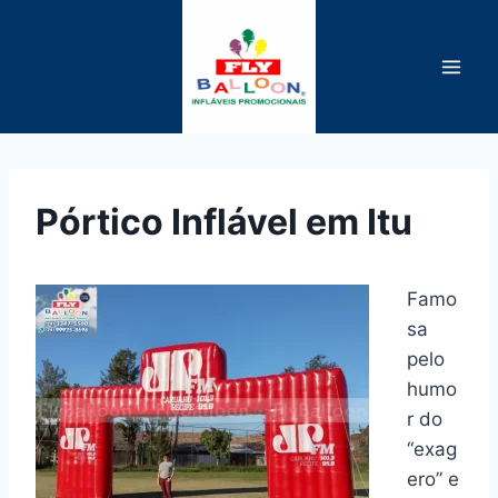
Pular
para
o
Conteúdo
Pórtico Inflável em Itu
Famo
sa
pelo
humo
r do
“exag
ero” e