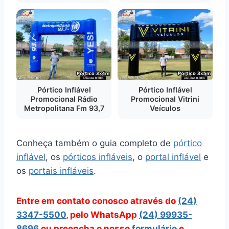
Pórtico Inflável
Pórtico Inflável
Promocional Rádio
Promocional Vitrini
Metropolitana Fm 93,7
Veículos
Conheça também o guia completo de
pórtico
inflável
, os
pórticos infláveis
, o
portal inflável
e
os
portais infláveis
.
Entre em contato conosco através do
(24)
3347-5500
, pelo WhatsApp
(24) 99935-
8696
ou preencha o nosso
formulário
e