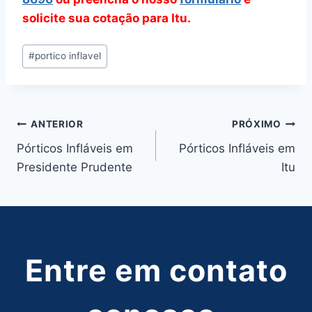
solicite sua cotação para Itu.
Tags
#
portico inflavel
do
Post:
Navegação
ANTERIOR
PRÓXIMO
Pórticos Infláveis em
Pórticos Infláveis em
de
Presidente Prudente
Itu
Post
Entre em contato