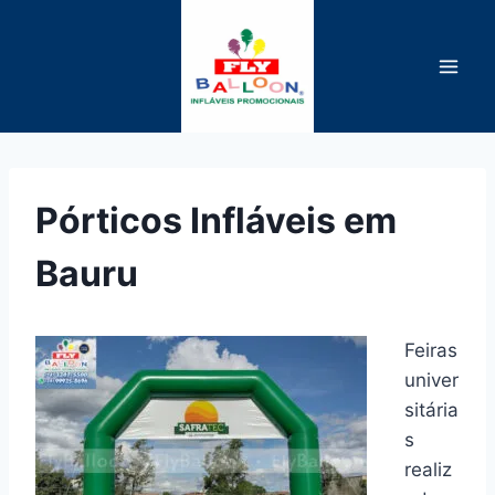
Pular
para
o
Conteúdo
Pórticos Infláveis em
Bauru
Feiras
univer
sitária
s
realiz