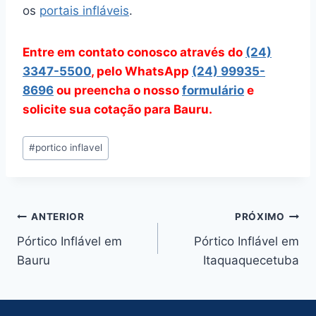
os
portais infláveis
.
Entre em contato conosco através do
(24)
3347-5500
, pelo WhatsApp
(24) 99935-
8696
ou preencha o nosso
formulário
e
solicite sua cotação para Bauru.
Tags
#
portico inflavel
do
Post:
Navegação
ANTERIOR
PRÓXIMO
Pórtico Inflável em
Pórtico Inflável em
de
Bauru
Itaquaquecetuba
Post