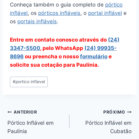
Conheça também o guia completo de
pórtico
inflável
, os
pórticos infláveis
, o
portal inflável
e
os
portais infláveis
.
Entre em contato conosco através do
(24)
3347-5500
, pelo WhatsApp
(24) 99935-
8696
ou preencha o nosso
formulário
e
solicite sua cotação para Paulínia.
Tags
#
portico inflavel
do
Post:
Navegação
ANTERIOR
PRÓXIMO
Pórtico Inflável em
Pórtico Inflável em
de
Paulínia
Cubatão