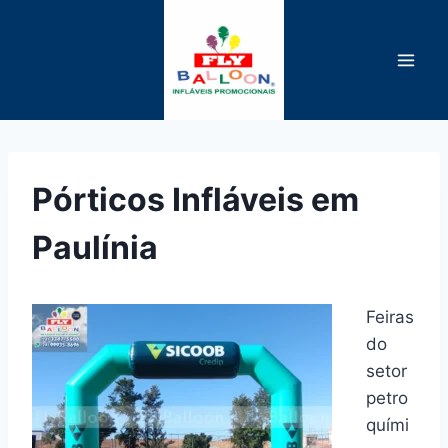
Pular
para
o
Conteúdo
Pórticos Infláveis em
Paulínia
Feiras
do
setor
petro
quími