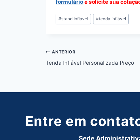
formulário
e solicite sua cotaçã
Tags
#
stand inflavel
#
tenda inflável
do
Post:
Navegação
ANTERIOR
Tenda Inflável Personalizada Preço
de
Post
Entre em contat
Sede Administrativa