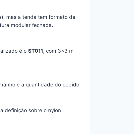
s), mas a tenda tem formato de
utura modular fechada.
alizado é o
ST011
, com 3×3 m
amanho e a quantidade do pedido.
ta definição sobre o nylon