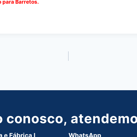
o para Barretos.
o conosco, atendemos
 e Fábrica I
WhatsApp