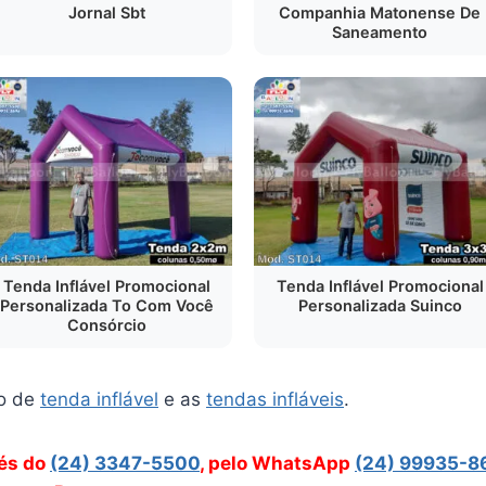
Jornal Sbt
Companhia Matonense De
Saneamento
Tenda Inflável Promocional
Tenda Inflável Promocional
Personalizada To Com Você
Personalizada Suinco
Consórcio
o de
tenda inflável
e as
tendas infláveis
.
vés do
(24) 3347-5500
, pelo WhatsApp
(24) 99935-8