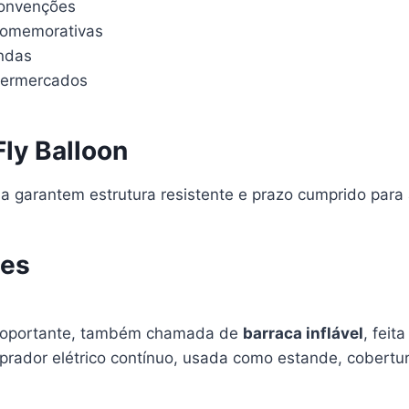
convenções
comemorativas
endas
permercados
Fly Balloon
ia garantem estrutura resistente e prazo cumprido para
tes
utoportante, também chamada de
barraca inflável
, fei
rador elétrico contínuo, usada como estande, cobertura