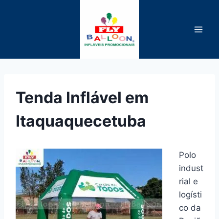
Pular
para
o
Conteúdo
Tenda Inflável em
Itaquaquecetuba
Polo
indust
rial e
logísti
co da