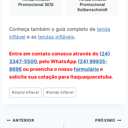
Promocional SESI
Promocional
Kolbenschmidt
Conheça também o guia completo de
tenda
inflável
e as
tendas infláveis
.
Entre em contato conosco através do
(24)
3347-5500
, pelo WhatsApp
(24) 99935-
8696
ou preencha o nosso
formulário
e
solicite sua cotação para Itaquaquecetuba.
Tags
#
stand inflavel
#
tenda inflável
do
Post:
Navegação
ANTERIOR
PRÓXIMO