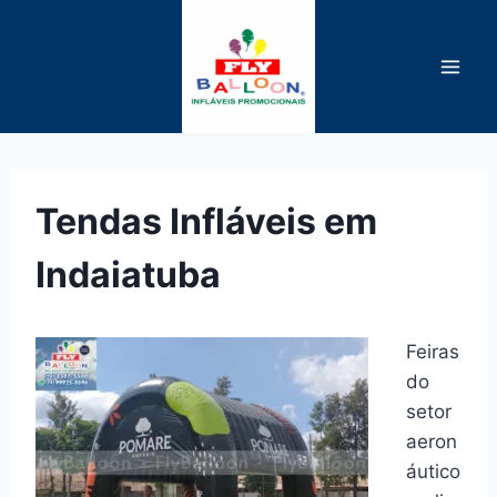
Pular
para
o
Conteúdo
Tendas Infláveis em
Indaiatuba
Feiras
do
setor
aeron
áutico