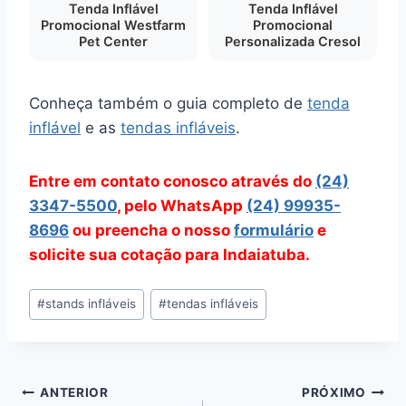
Tenda Inflável
Tenda Inflável
Promocional Westfarm
Promocional
Pet Center
Personalizada Cresol
Conheça também o guia completo de
tenda
inflável
e as
tendas infláveis
.
Entre em contato conosco através do
(24)
3347-5500
, pelo WhatsApp
(24) 99935-
8696
ou preencha o nosso
formulário
e
solicite sua cotação para Indaiatuba.
Tags
#
stands infláveis
#
tendas infláveis
do
Post:
Navegação
ANTERIOR
PRÓXIMO