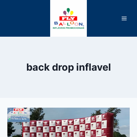
Pular
para
o
Conteúdo
back drop inflavel