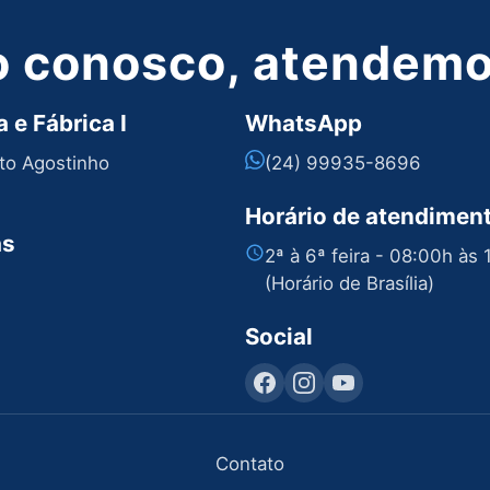
o conosco, atendemos
 e Fábrica I
WhatsApp
nto Agostinho
(24) 99935-8696
Horário de atendimen
as
2ª à 6ª feira - 08:00h às
(Horário de Brasília)
Social
Contato