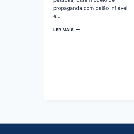
pessoas, Esse modelo de
propaganda com balão inflável
é…
BALAO
LER MAIS
BLIMP
TORRE
DETRAN
RS