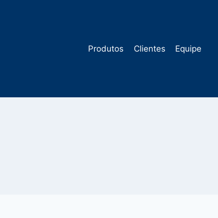
Pular
para
o
Conteúdo
Produtos
Clientes
Equipe