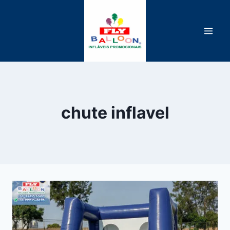
Pular
para
o
Conteúdo
chute inflavel