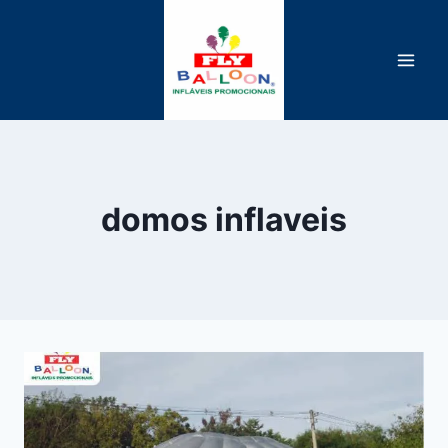
Pular
para
o
Conteúdo
domos inflaveis