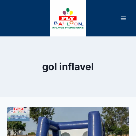
Pular
para
o
Conteúdo
gol inflavel