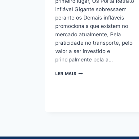
primeiro lugar, Os Porta Retrato
inflável Gigante sobressaem
perante os Demais infláveis
promocionais que existem no
mercado atualmente, Pela
praticidade no transporte, pelo
valor a ser investido e
principalmente pela a…
PORTA
LER MAIS
RETRATO
INFLÁVEL
RADIO
SULAMERICA
PARADISO