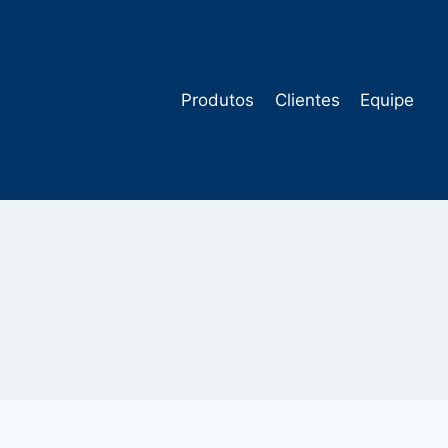
Pular
para
o
Conteúdo
Produtos
Clientes
Equipe