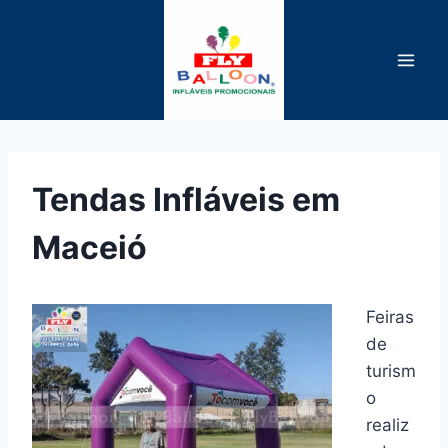
Pular
para
o
Conteúdo
Tendas Infláveis em
Maceió
Feiras
de
turism
o
realiz