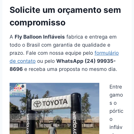
Solicite um orçamento sem
compromisso
A
Fly Balloon Infláveis
fabrica e entrega em
todo o Brasil com garantia de qualidade e
prazo. Fale com nossa equipe pelo
formulário
de contato
ou pelo
WhatsApp (24) 99935-
8696
e receba uma proposta no mesmo dia.
Entre
gamo
s o
pórtic
o
infláv