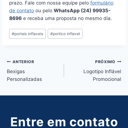
prazo. Fale com nossa equipe pelo
formulário
de contato
ou pelo
WhatsApp (24) 99935-
8696
e receba uma proposta no mesmo dia.
Tags
#
portais inflaveis
#
portico inflavel
do
Post:
Navegação
ANTERIOR
PRÓXIMO
Bexigas
Logotipo Inflável
de
Personalizadas
Promocional
Post
Entre em contato