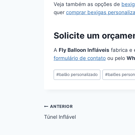
Veja também as opções de
bexig
quer
comprar bexigas personaliz
Solicite um orçam
A
Fly Balloon Infláveis
fabrica e 
formulário de contato
ou pelo
Wh
Tags
#
balão personalizado
#
balões person
do
Post:
Navegação
ANTERIOR
Túnel Inflável
de
Post