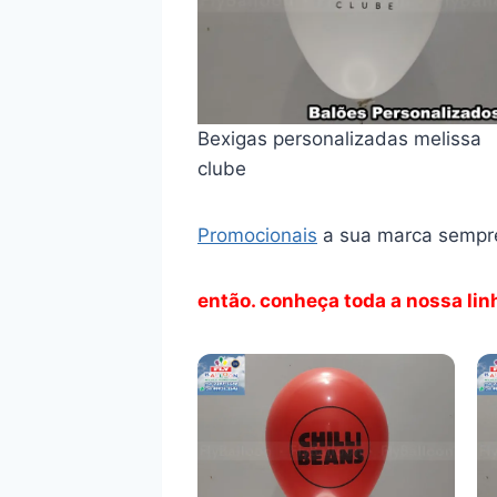
Bexigas personalizadas melissa
clube
Promocionais
a sua marca sempre
então. conheça toda a nossa li