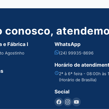
o conosco, atendemos
 e Fábrica I
WhatsApp
nto Agostinho
(24) 99935-8696
Horário de atendimen
as
2ª à 6ª feira - 08:00h às
(Horário de Brasília)
Social