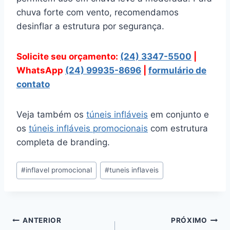
chuva forte com vento, recomendamos
desinflar a estrutura por segurança.
Solicite seu orçamento:
(24) 3347-5500
|
WhatsApp
(24) 99935-8696
|
formulário de
contato
Veja também os
túneis infláveis
em conjunto e
os
túneis infláveis promocionais
com estrutura
completa de branding.
Tags
#
inflavel promocional
#
tuneis inflaveis
do
Post:
Navegação
ANTERIOR
PRÓXIMO