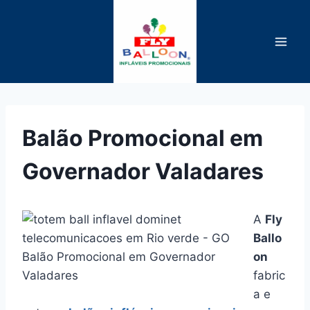
Pular
para
o
Conteúdo
Balão Promocional em
Governador Valadares
A
Fly
Ballo
Balão Promocional em Governador
on
Valadares
fabric
a e