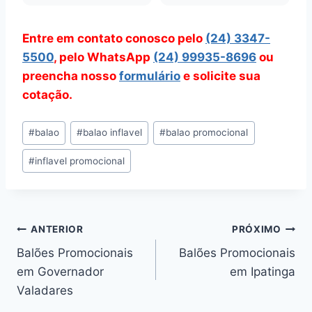
Entre em contato conosco pelo
(24) 3347-
5500
, pelo WhatsApp
(24) 99935-8696
ou
preencha nosso
formulário
e solicite sua
cotação.
Tags
#
balao
#
balao inflavel
#
balao promocional
do
#
inflavel promocional
Post:
Navegação
ANTERIOR
PRÓXIMO
Balões Promocionais
Balões Promocionais
de
em Governador
em Ipatinga
Post
Valadares