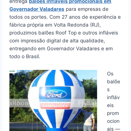
entrega
balões infláveis promocionais em
Governador Valadares
para empresas de
todos os portes. Com 27 anos de experiência e
fábrica própria em Volta Redonda (RJ),
produzimos balões Roof Top e outros infláveis
com impressão digital de alta qualidade,
entregando em Governador Valadares e em
todo o Brasil.
Os
balõe
s
infláv
eis
prom
ocion
ais —