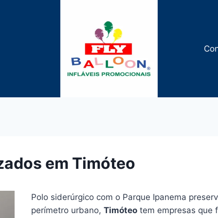
Con
izados em Timóteo
Polo siderúrgico com o Parque Ipanema preser
perímetro urbano,
Timóteo
tem empresas que f