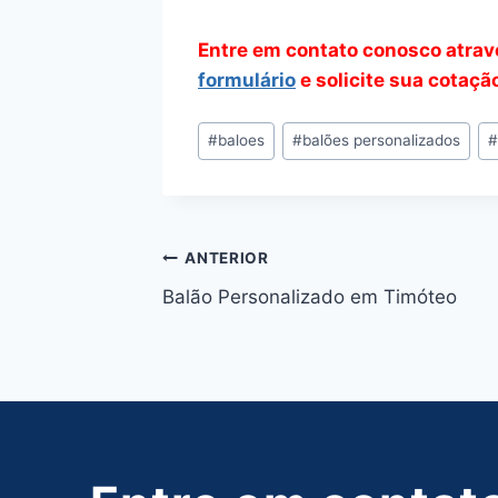
Entre em contato conosco atra
formulário
e solicite sua cotaçã
Tags
#
baloes
#
balões personalizados
do
Post:
Navegação
ANTERIOR
Balão Personalizado em Timóteo
de
Post