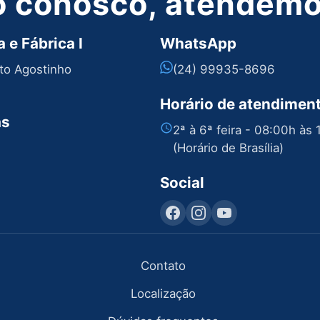
o conosco, atendemos
 e Fábrica I
WhatsApp
nto Agostinho
(24) 99935-8696
Horário de atendimen
as
2ª à 6ª feira - 08:00h às
(Horário de Brasília)
Social
Contato
Localização