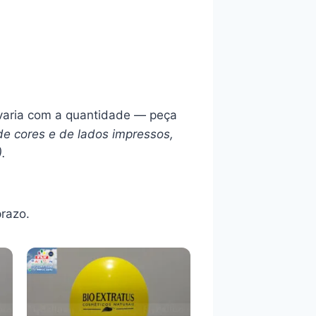
l varia com a quantidade — peça
de cores e de lados impressos,
).
razo.