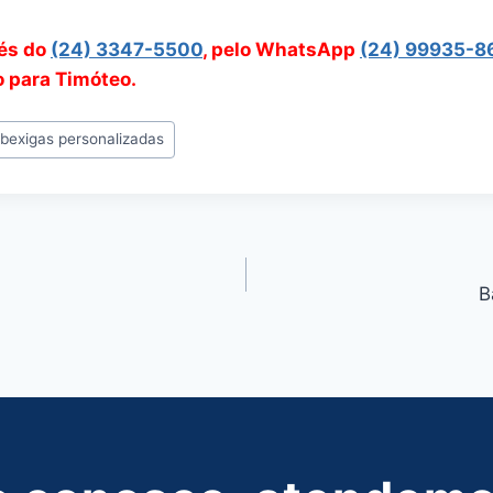
vés do
(24) 3347-5500
, pelo WhatsApp
(24) 99935-8
o para Timóteo.
#
bexigas personalizadas
B