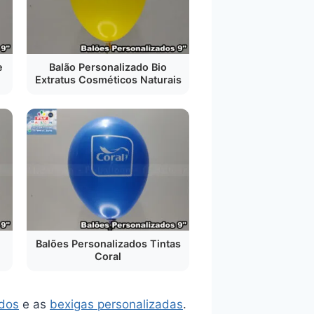
e
Balão Personalizado Bio
Extratus Cosméticos Naturais
Balões Personalizados Tintas
Coral
ados
e as
bexigas personalizadas
.