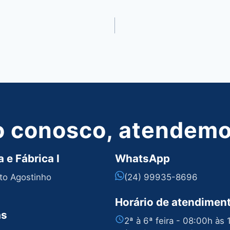
o conosco, atendemos
 e Fábrica I
WhatsApp
nto Agostinho
(24) 99935-8696
Horário de atendimen
as
2ª à 6ª feira - 08:00h às