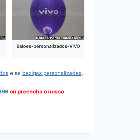
O
Baloes-personalizados-VIVO
ados
e as
bexigas personalizadas
.
696
ou preencha o nosso