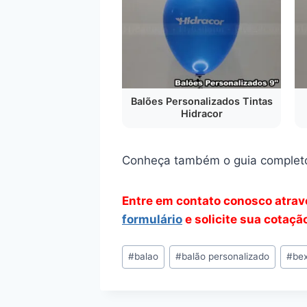
Balões Personalizados Tintas
Hidracor
Conheça também o guia complet
Entre em contato conosco atra
formulário
e solicite sua cotaçã
Tags
#
balao
#
balão personalizado
#
bex
do
Post: