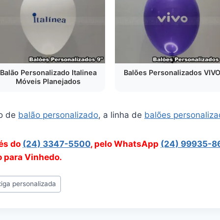
Balão Personalizado Italinea
Balões Personalizados VIV
Móveis Planejados
o de
balão personalizado
, a linha de
balões personaliz
vés do
(24) 3347-5500
, pelo WhatsApp
(24) 99935-8
o para Vinhedo.
iga personalizada