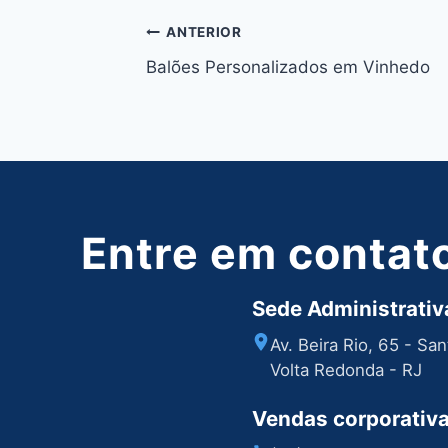
Navegação
ANTERIOR
Balões Personalizados em Vinhedo
de
Post
Entre em contat
Sede Administrativa
Av. Beira Rio, 65 - Sa
Volta Redonda - RJ
Vendas corporativ