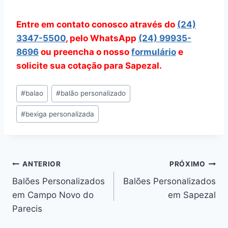
Entre em contato conosco através do
(24)
3347-5500
, pelo WhatsApp
(24) 99935-
8696
ou preencha o nosso
formulário
e
solicite sua cotação para Sapezal.
Tags
#
balao
#
balão personalizado
do
#
bexiga personalizada
Post:
Navegação
ANTERIOR
PRÓXIMO
Balões Personalizados
Balões Personalizados
de
em Campo Novo do
em Sapezal
Post
Parecis