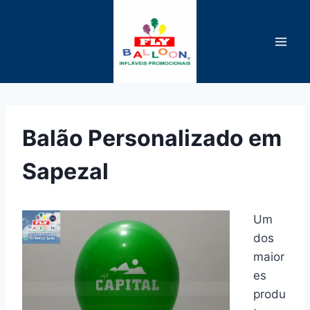
Pular
para
o
Conteúdo
Balão Personalizado em
Sapezal
Um
dos
maior
es
produ