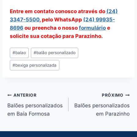
Entre em contato conosco através do
(24)
3347-5500
, pelo WhatsApp
(24) 99935-
8696
ou preencha o nosso
formulário
e
solicite sua cotação para Parazinho.
Tags
#
balao
#
balão personalizado
do
#
bexiga personalizada
Post:
Navegação
ANTERIOR
PRÓXIMO
Balões personalizados
Balões personalizados
de
em Baía Formosa
em Parazinho
Post