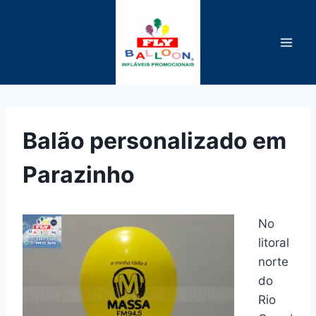
Pular
para
o
Conteúdo
Balão personalizado em
Parazinho
No
litoral
norte
do
Rio