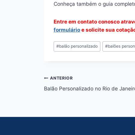
Conheça também o guia complet
Entre em contato conosco atra
formulário
e solicite sua cotaçã
Tags
#
balão personalizado
#
balões person
do
Post:
Navegação
ANTERIOR
Balão Personalizado no Rio de Janeir
de
Post