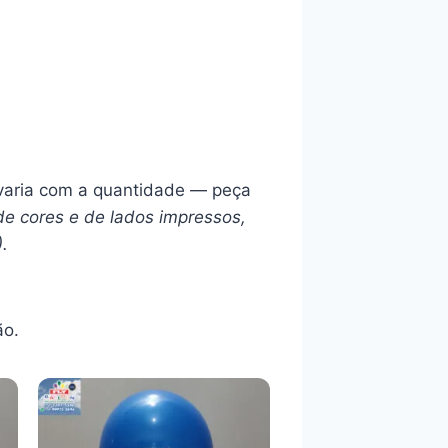
l varia com a quantidade — peça
de cores e de lados impressos,
).
ão.