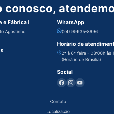
o conosco, atendemos
 e Fábrica I
WhatsApp
nto Agostinho
(24) 99935-8696
Horário de atendimen
as
2ª à 6ª feira - 08:00h às
(Horário de Brasília)
Social
Contato
Localização