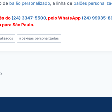
o de
balão personalizado
, a linha de
balões personaliz
vés do
(24) 3347-5500
, pelo WhatsApp
(24) 99935-8
o para São Paulo.
alizados
#
bexigas personalizadas
o