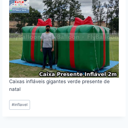
Caixas infláveis gigantes verde presente de
natal
Tags
#
inflavel
do
Post: