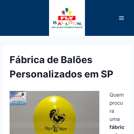
Pular
para
o
Conteúdo
Fábrica de Balões
Personalizados em SP
Quem
procu
ra
uma
fábric