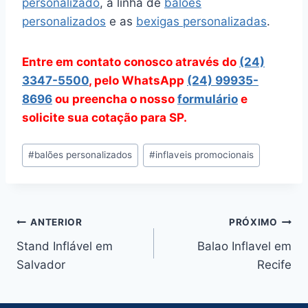
personalizado
, a linha de
balões
personalizados
e as
bexigas personalizadas
.
Entre em contato conosco através do
(24)
3347-5500
, pelo WhatsApp
(24) 99935-
8696
ou preencha o nosso
formulário
e
solicite sua cotação para SP.
Tags
#
balões personalizados
#
inflaveis promocionais
do
Post:
Navegação
ANTERIOR
PRÓXIMO
Stand Inflável em
Balao Inflavel em
de
Salvador
Recife
Post