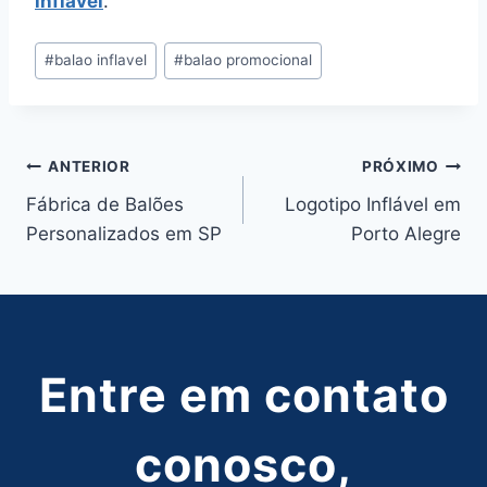
inflável
.
Tags
#
balao inflavel
#
balao promocional
do
Post:
Navegação
ANTERIOR
PRÓXIMO
Fábrica de Balões
Logotipo Inflável em
de
Personalizados em SP
Porto Alegre
Post
Entre em contato
conosco,