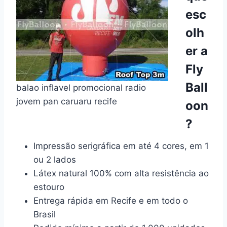
esc
olh
er a
Fly
Ball
balao inflavel promocional radio
jovem pan caruaru recife
oon
?
Impressão serigráfica em até 4 cores, em 1
ou 2 lados
Látex natural 100% com alta resistência ao
estouro
Entrega rápida em Recife e em todo o
Brasil