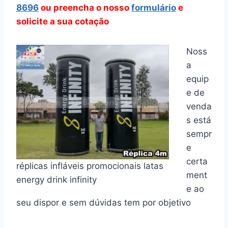
8696
ou preencha o nosso
formulário
e
solicite a sua cotação
Noss
a
equip
e de
venda
s está
sempr
e
certa
réplicas infláveis promocionais latas
ment
energy drink infinity
e ao
seu dispor e sem dúvidas tem por objetivo