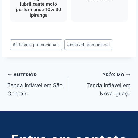
lubrificante moto
performance 10w 30
ipiranga
Tags
#
inflaveis promocionais
#
inflavel promocional
do
Post:
Navegação
ANTERIOR
PRÓXIMO
Tenda Inflável em São
Tenda Inflável em
de
Gonçalo
Nova Iguaçu
Post