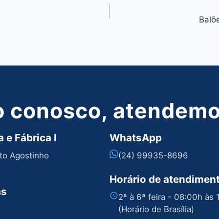
Balõ
o conosco, atendemos
 e Fábrica I
WhatsApp
nto Agostinho
(24) 99935-8696
Horário de atendimen
as
2ª à 6ª feira - 08:00h às
(Horário de Brasília)