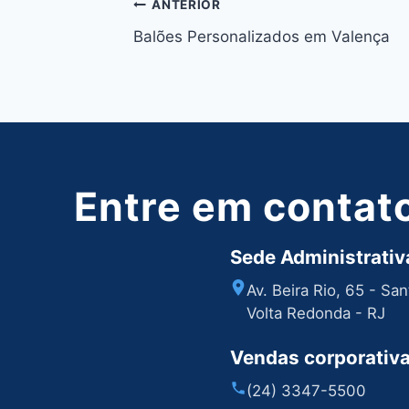
Navegação
ANTERIOR
Balões Personalizados em Valença
de
Post
Entre em contat
Sede Administrativa
Av. Beira Rio, 65 - Sa
Volta Redonda - RJ
Vendas corporativ
(24) 3347-5500