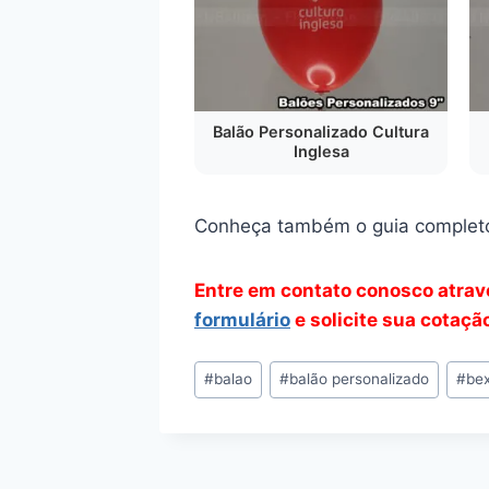
Balão Personalizado Cultura
Inglesa
Conheça também o guia complet
Entre em contato conosco atra
formulário
e solicite sua cotaçã
Tags
#
balao
#
balão personalizado
#
bex
do
Post: