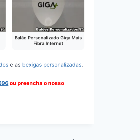
Balão Personalizado Giga Mais
Fibra Internet
ados
e as
bexigas personalizadas
.
696
ou preencha o nosso