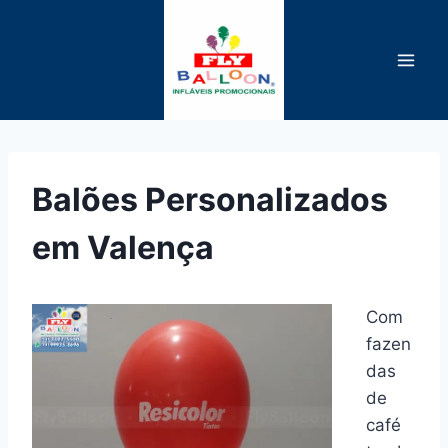
Pular
para
o
Conteúdo
Balões Personalizados
em Valença
Com
fazen
das
de
café