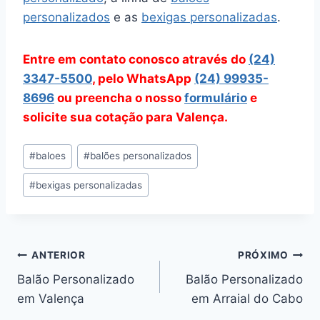
personalizados
e as
bexigas personalizadas
.
Entre em contato conosco através do
(24)
3347-5500
, pelo WhatsApp
(24) 99935-
8696
ou preencha o nosso
formulário
e
solicite sua cotação para Valença.
Tags
#
baloes
#
balões personalizados
do
#
bexigas personalizadas
Post:
Navegação
ANTERIOR
PRÓXIMO
Balão Personalizado
Balão Personalizado
de
em Valença
em Arraial do Cabo
Post