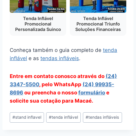
Tenda Inflável
Tenda Inflável
Promocional
Promocional Triunfo
Personalizada Suinco
Soluções Financeiras
Conheça também o guia completo de
tenda
inflável
e as
tendas infláveis
.
Entre em contato conosco através do
(24)
3347-5500
, pelo WhatsApp
(24) 99935-
8696
ou preencha o nosso
formulário
e
solicite sua cotação para Macaé.
Tags
#
stand inflavel
#
tenda inflável
#
tendas infláveis
do
Post: