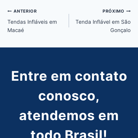
Navegação
ANTERIOR
PRÓXIMO
Tendas Infláveis em
Tenda Inflável em São
de
Macaé
Gonçalo
Post
Entre em contato
conosco,
atendemos em
todo Brasil!