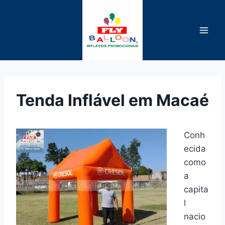
Pular
para
o
Conteúdo
Tenda Inflável em Macaé
Conh
ecida
como
a
capita
l
nacio