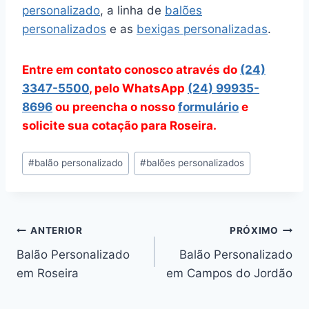
personalizado
, a linha de
balões
personalizados
e as
bexigas personalizadas
.
Entre em contato conosco através do
(24)
3347-5500
, pelo WhatsApp
(24) 99935-
8696
ou preencha o nosso
formulário
e
solicite sua cotação para Roseira.
Tags
#
balão personalizado
#
balões personalizados
do
Post:
Navegação
ANTERIOR
PRÓXIMO
Balão Personalizado
Balão Personalizado
de
em Roseira
em Campos do Jordão
Post