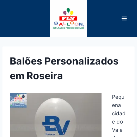
Pular
para
o
Conteúdo
Balões Personalizados
em Roseira
Pequ
ena
cidad
e do
Vale