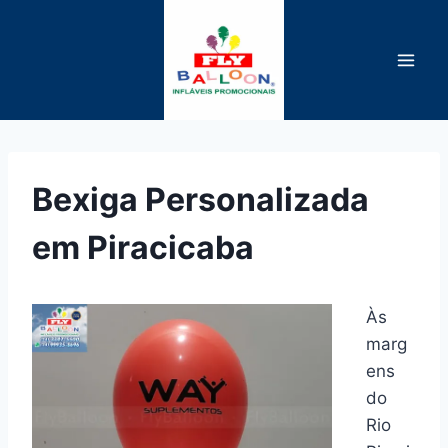
Pular
para
o
Conteúdo
Bexiga Personalizada
em Piracicaba
Às
marg
ens
do
Rio