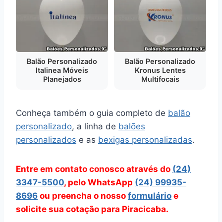
Balão Personalizado
Balão Personalizado
Italinea Móveis
Kronus Lentes
Planejados
Multifocais
Conheça também o guia completo de
balão
personalizado
, a linha de
balões
personalizados
e as
bexigas personalizadas
.
Entre em contato conosco através do
(24)
3347-5500
, pelo WhatsApp
(24) 99935-
8696
ou preencha o nosso
formulário
e
solicite sua cotação para Piracicaba.