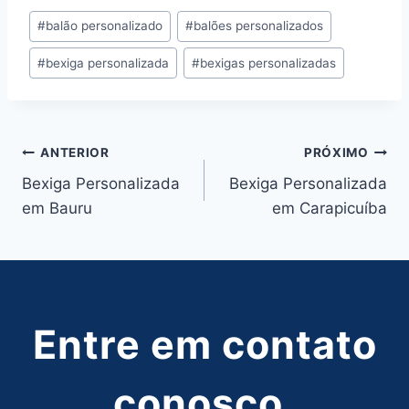
Tags
#
balão personalizado
#
balões personalizados
do
#
bexiga personalizada
#
bexigas personalizadas
Post:
Navegação
ANTERIOR
PRÓXIMO
Bexiga Personalizada
Bexiga Personalizada
de
em Bauru
em Carapicuíba
Post
Entre em contato
conosco,