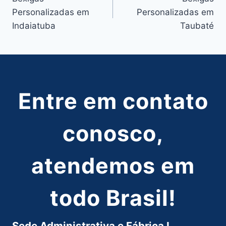
de
Personalizadas em
Personalizadas em
Post
Indaiatuba
Taubaté
Entre em contato
conosco,
atendemos em
todo Brasil!
Sede Administrativa e Fábrica I