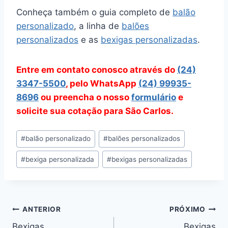
Conheça também o guia completo de
balão
personalizado
, a linha de
balões
personalizados
e as
bexigas personalizadas
.
Entre em contato conosco através do
(24)
3347-5500
, pelo WhatsApp
(24) 99935-
8696
ou preencha o nosso
formulário
e
solicite sua cotação para São Carlos.
Tags
#
balão personalizado
#
balões personalizados
do
#
bexiga personalizada
#
bexigas personalizadas
Post:
Navegação
ANTERIOR
PRÓXIMO
Bexigas
Bexigas