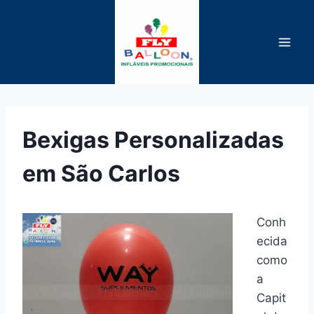
Pular
para
o
Conteúdo
Bexigas Personalizadas
em São Carlos
Conh
ecida
como
a
Capit