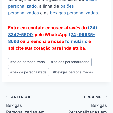
personalizado
, a linha de
balões
personalizados
e as
bexigas personalizadas
.
Entre em contato conosco através do
(24)
3347-5500
, pelo WhatsApp
(24) 99935-
8696
ou preencha o nosso
formulário
e
solicite sua cotação para Indaiatuba.
Tags
#
balão personalizado
#
balões personalizados
do
#
bexiga personalizada
#
bexigas personalizadas
Post:
Navegação
ANTERIOR
PRÓXIMO
Bexigas
Bexigas
de
Personalizadas em
Personalizadas em