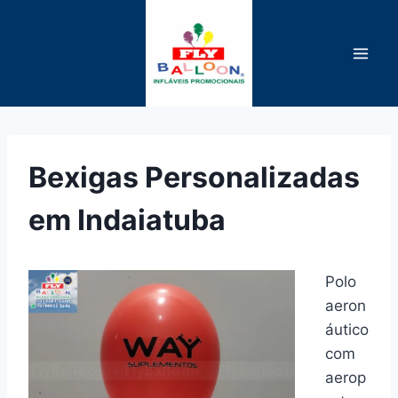
Pular
para
o
Conteúdo
Bexigas Personalizadas
em Indaiatuba
Polo
aeron
áutico
com
aerop