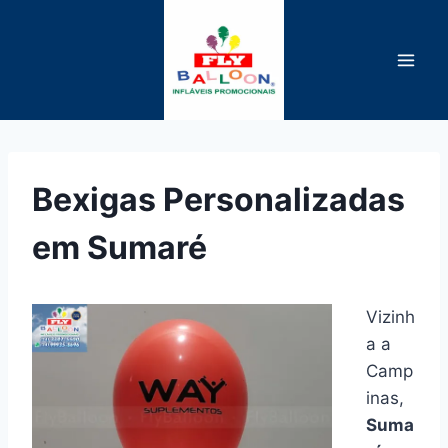
Pular
para
o
Conteúdo
Bexigas Personalizadas
em Sumaré
Vizinh
a a
Camp
inas,
Suma