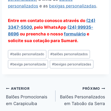
personalizados
e as
bexigas personalizadas
.
Entre em contato conosco através do
(24)
3347-5500
, pelo WhatsApp
(24) 99935-
8696
ou preencha o nosso
formulário
e
solicite sua cotação para Sumaré.
Tags
#
balão personalizado
#
balões personalizados
do
#
bexiga personalizada
#
bexigas personalizadas
Post:
Navegação
ANTERIOR
PRÓXIMO
Balões Promocionais
Balões Personalizados
de
em Carapicuíba
em Taboão da Serra
Post