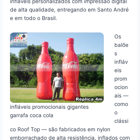
infláveis personalizados com impressão digital
de alta qualidade, entregando em Santo André
e em todo o Brasil.
Os
balõe
s
infláv
eis
prom
ocion
ais —
como
infláveis promocionais gigantes
o
garrafa coca cola
clássi
co Roof Top — são fabricados em nylon
emborrachado de alta resistência, inflados com