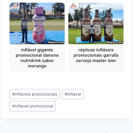
inflável gigante
réplicas infláveis
promocional danone
promocionais garrafa
nutridrink sabor
cerveja master bier
morango
Tags
#
inflaveis promocionais
#
inflavel
do
#
inflavel promocional
Post: