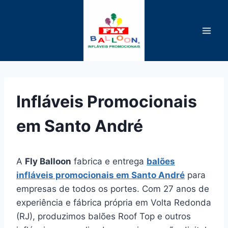
Pular
para
o
Conteúdo
Infláveis Promocionais
em Santo André
A
Fly Balloon
fabrica e entrega
balões
infláveis promocionais em Santo André
para
empresas de todos os portes. Com 27 anos de
experiência e fábrica própria em Volta Redonda
(RJ), produzimos balões Roof Top e outros