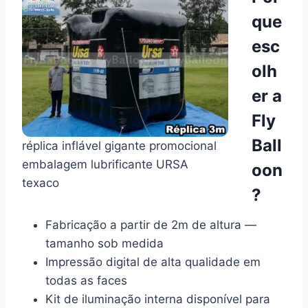
que
esc
olh
er a
Fly
Ball
réplica inflável gigante promocional
embalagem lubrificante URSA
oon
texaco
?
Fabricação a partir de 2m de altura —
tamanho sob medida
Impressão digital de alta qualidade em
todas as faces
Kit de iluminação interna disponível para