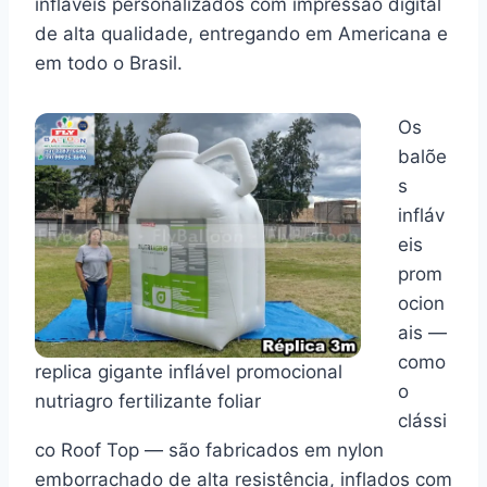
infláveis personalizados com impressão digital
de alta qualidade, entregando em Americana e
em todo o Brasil.
Os
balõe
s
infláv
eis
prom
ocion
ais —
como
replica gigante inflável promocional
o
nutriagro fertilizante foliar
clássi
co Roof Top — são fabricados em nylon
emborrachado de alta resistência, inflados com