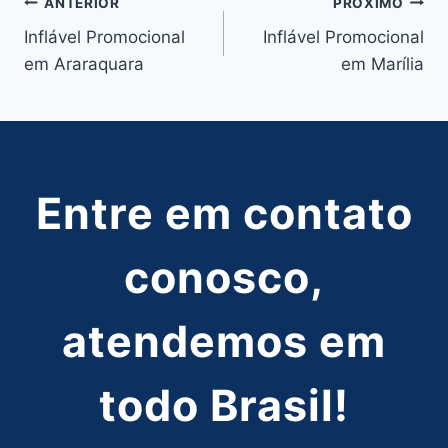
Navegação
ANTERIOR
PRÓXIMO
Inflável Promocional
Inflável Promocional
de
em Araraquara
em Marília
Post
Entre em contato
conosco,
atendemos em
todo Brasil!