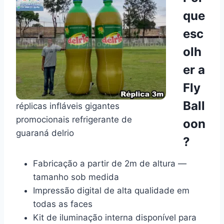
que
esc
olh
er a
Fly
Ball
réplicas infláveis gigantes
promocionais refrigerante de
oon
guaraná delrio
?
Fabricação a partir de 2m de altura —
tamanho sob medida
Impressão digital de alta qualidade em
todas as faces
Kit de iluminação interna disponível para