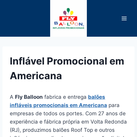
Pular
para
o
Conteúdo
Inflável Promocional em
Americana
A
Fly Balloon
fabrica e entrega
balões
infláveis promocionais em Americana
para
empresas de todos os portes. Com 27 anos de
experiência e fábrica própria em Volta Redonda
(RJ), produzimos balões Roof Top e outros