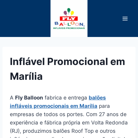
Pular
para
o
Conteúdo
Inflável Promocional em
Marília
A
Fly Balloon
fabrica e entrega
balões
infláveis promocionais em Marília
para
empresas de todos os portes. Com 27 anos de
experiência e fábrica própria em Volta Redonda
(RJ), produzimos balões Roof Top e outros