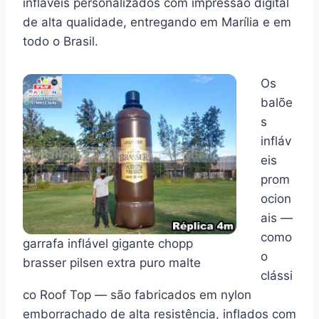
infláveis personalizados com impressão digital
de alta qualidade, entregando em Marília e em
todo o Brasil.
Os
balõe
s
infláv
eis
prom
ocion
ais —
como
garrafa inflável gigante chopp
o
brasser pilsen extra puro malte
clássi
co Roof Top — são fabricados em nylon
emborrachado de alta resistência, inflados com