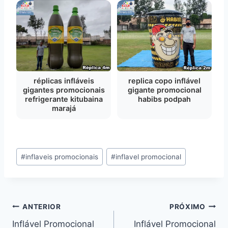
réplicas infláveis
replica copo inflável
gigantes promocionais
gigante promocional
refrigerante kitubaina
habibs podpah
marajá
Tags
#
inflaveis promocionais
#
inflavel promocional
do
Post:
Navegação
ANTERIOR
PRÓXIMO
Inflável Promocional
Inflável Promocional