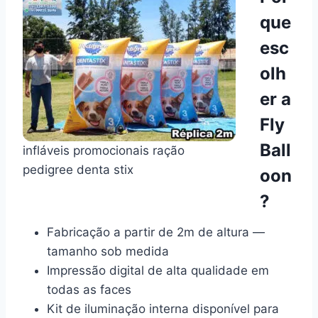
que
esc
olh
er a
Fly
Ball
infláveis promocionais ração
pedigree denta stix
oon
?
Fabricação a partir de 2m de altura —
tamanho sob medida
Impressão digital de alta qualidade em
todas as faces
Kit de iluminação interna disponível para