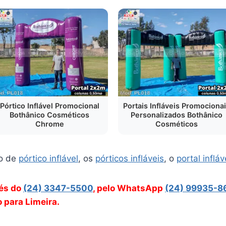
Pórtico Inflável Promocional
Portais Infláveis Promociona
Bothânico Cosméticos
Personalizados Bothânico
Chrome
Cosméticos
o de
pórtico inflável
, os
pórticos infláveis
, o
portal infláv
vés do
(24) 3347-5500
, pelo WhatsApp
(24) 99935-8
o para Limeira.