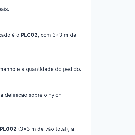
aís.
zado é o
PL002
, com 3×3 m de
amanho e a quantidade do pedido.
ta definição sobre o nylon
PL002
(3×3 m de vão total), a