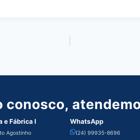
o conosco, atendemos
 e Fábrica I
WhatsApp
nto Agostinho
(24) 99935-8696