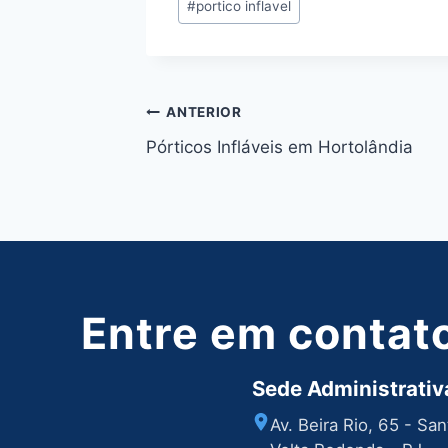
#
portico inflavel
do
Post:
Navegação
ANTERIOR
Pórticos Infláveis em Hortolândia
de
Post
Entre em contat
Sede Administrativa
Av. Beira Rio, 65 - Sa