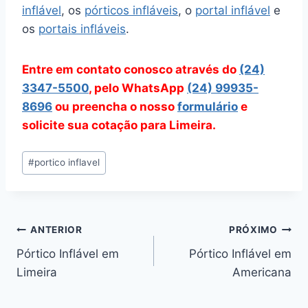
inflável
, os
pórticos infláveis
, o
portal inflável
e
os
portais infláveis
.
Entre em contato conosco através do
(24)
3347-5500
, pelo WhatsApp
(24) 99935-
8696
ou preencha o nosso
formulário
e
solicite sua cotação para Limeira.
Tags
#
portico inflavel
do
Post:
Navegação
ANTERIOR
PRÓXIMO
Pórtico Inflável em
Pórtico Inflável em
de
Limeira
Americana
Post