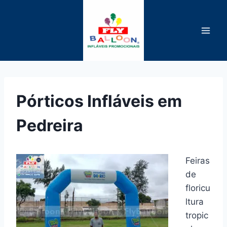
Pular
para
o
Conteúdo
Pórticos Infláveis em
Pedreira
Feiras
de
floricu
ltura
tropic