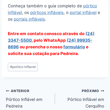
Conheça também o guia completo de
pórtico
inflável
, os
pórticos infláveis
, o
portal inflável
e
os
portais infláveis
.
Entre em contato conosco através do
(24)
3347-5500
, pelo WhatsApp
(24) 99935-
8696
ou preencha o nosso
formulário
e
solicite sua cotação para Pedreira.
Tags
#
portico inflavel
do
Post:
Navegação
ANTERIOR
PRÓXIMO
Pórtico Inflável em
Pórtico Inflável em
de
Pedreira
Cerquilho