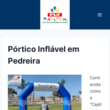
Pular
para
o
Conteúdo
Pórtico Inflável em
Pedreira
Conh
ecida
como
a
“Capit