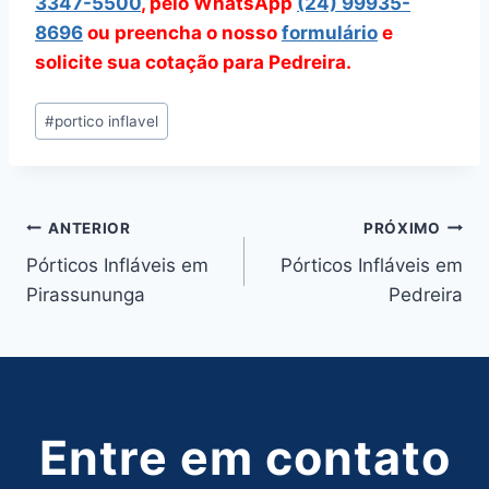
3347-5500
, pelo WhatsApp
(24) 99935-
8696
ou preencha o nosso
formulário
e
solicite sua cotação para Pedreira.
Tags
#
portico inflavel
do
Post:
Navegação
ANTERIOR
PRÓXIMO
Pórticos Infláveis em
Pórticos Infláveis em
de
Pirassununga
Pedreira
Post
Entre em contato