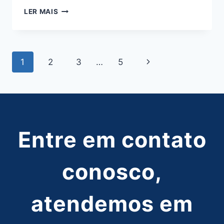
TÚNEIS
LER MAIS
INFLÁVEIS
PROMOCIONAIS
Navegação
Página
1
2
3
…
5
da
Seguinte
Página
Entre em contato
conosco,
atendemos em