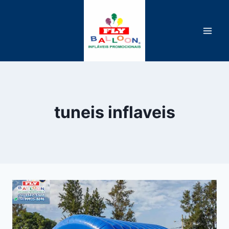
Pular
para
o
Conteúdo
tuneis inflaveis